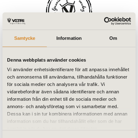
Samtycke
Information
Om
Denna webbplats använder cookies
VETRI / NA Altanglas
Vi använder enhetsidentifierare för att anpassa innehållet
BROMÖLLA
och annonserna till användarna, tillhandahålla funktioner
för sociala medier och analysera vår trafik. Vi
Industrigatan 31
vidarebefordrar även sådana identifierare och annan
information från din enhet till de sociala medier och
295 39 Bromölla
annons- och analysföretag som vi samarbetar med.
Telefon: 0456 – 28 500
Dessa kan i sin tur kombinera informationen med annan
information som du har tillhandahållit eller som de har
info@altanglas.se
samlat in när du har använt deras tjänster.