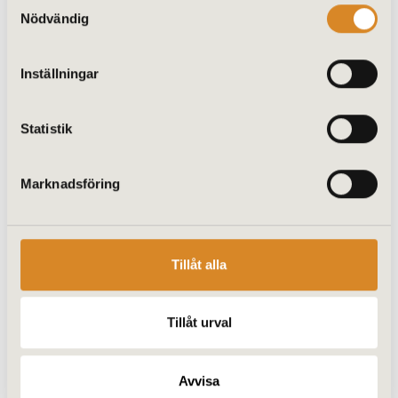
Samtyckesval
Nödvändig
VETRI / NA Altanglas
MALMÖ
Inställningar
Östra Farmvägen 16
Statistik
212 16 Malmö
Telefon: 040 – 96 85 00
Marknadsföring
info@altanglas.se
Tillåt alla
VETRI / NA Altanglas
Tillåt urval
NÄTTRABY
Idrottsvägen 2
Avvisa