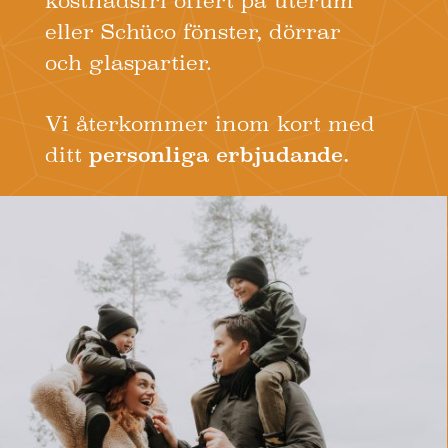
kostnadsfri offert på uterum
eller Schüco fönster, dörrar
och glaspartier.
Vi återkommer inom kort med
ditt
personliga erbjudande.