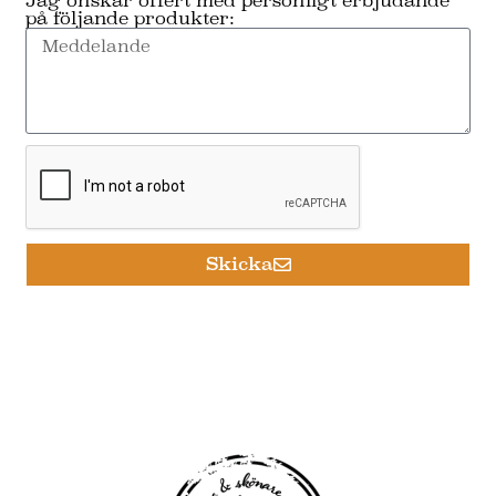
Jag önskar offert med personligt erbjudande
på följande produkter:
Skicka