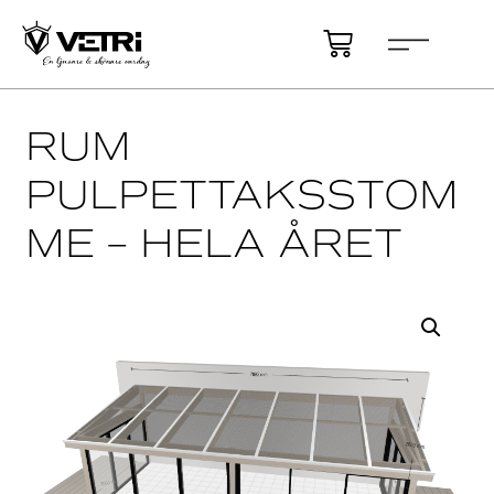
RUM
PULPETTAKSSTOM
ME – HELA ÅRET