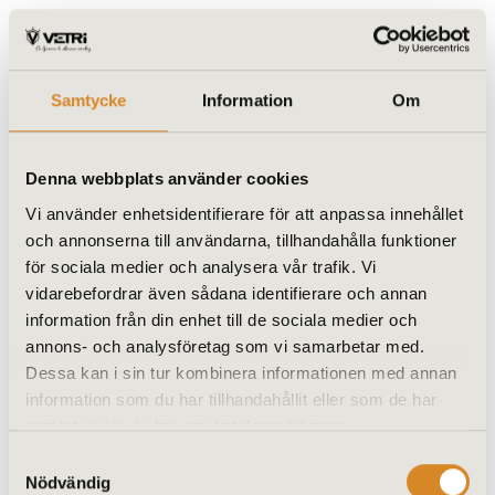
Samtycke
Information
Om
Denna webbplats använder cookies
Vi använder enhetsidentifierare för att anpassa innehållet
och annonserna till användarna, tillhandahålla funktioner
för sociala medier och analysera vår trafik. Vi
vidarebefordrar även sådana identifierare och annan
Skjutparti SCHÜCO ASS 32 3-del – Hela
information från din enhet till de sociala medier och
året
annons- och analysföretag som vi samarbetar med.
Dessa kan i sin tur kombinera informationen med annan
Bredd: 3100 mm Höjd: 2115 mm
information som du har tillhandahållit eller som de har
samlat in när du har använt deras tjänster.
56646
kr
N/A
Samtyckesval
Nödvändig