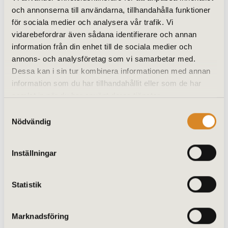
och annonserna till användarna, tillhandahålla funktioner
för sociala medier och analysera vår trafik. Vi
vidarebefordrar även sådana identifierare och annan
information från din enhet till de sociala medier och
annons- och analysföretag som vi samarbetar med.
Dessa kan i sin tur kombinera informationen med annan
information som du har tillhandahållit eller som de har
samlat in när du har använt deras tjänster.
Samtyckesval
Skjutparti SCHÜCO ASS 32 3-del – Hela
Nödvändig
året
Bredd: 2638 mm Höjd: 2200 mm
Inställningar
36628
kr
N/A
Statistik
Lägg till i varukorg
Marknadsföring