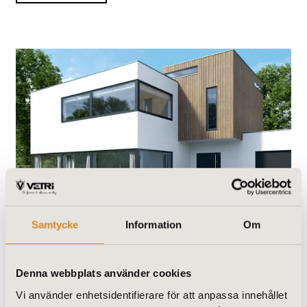
Schüco ADS 80.FR30/60
Samtycke
Information
Om
Dörr- och väggkonstruktion för
multifunktionella brand- och
rökskyddstillämpningar i brandklass
Denna webbplats använder cookies
EI30 eller EI60.
Vi använder enhetsidentifierare för att anpassa innehållet