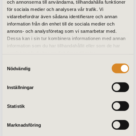
och annonserna till användarna, tillhandahålla funktioner
för sociala medier och analysera vår trafik. Vi
vidarebefordrar även sådana identifierare och annan
Läs mer
information från din enhet till de sociala medier och
annons- och analysföretag som vi samarbetar med.
Dessa kan i sin tur kombinera informationen med annan
information som du har tillhandahållit eller som de har
samlat in när du har använt deras tjänster.
Samtyckesval
Nödvändig
Inställningar
Statistik
Schüco ADS 75.SI
Marknadsföring
Mycket värmeisolerat dörrsystem för