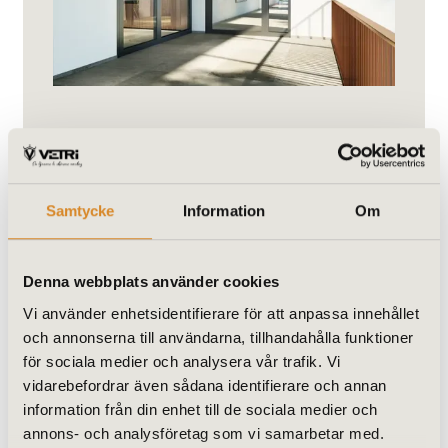
Samtycke
Information
Om
Denna webbplats använder cookies
Vi använder enhetsidentifierare för att anpassa innehållet
Brandklass EI60
och annonserna till användarna, tillhandahålla funktioner
för sociala medier och analysera vår trafik. Vi
vidarebefordrar även sådana identifierare och annan
En dörr med brandklass EI60
information från din enhet till de sociala medier och
innebär att konstruktionen ska
annons- och analysföretag som vi samarbetar med.
motstå brand under en hel timma.