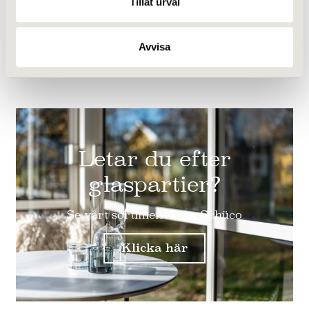
Tillåt urval
Avvisa
Letar du efter
glaspartier?
Se vårt sortiment från Schüco
Klicka här