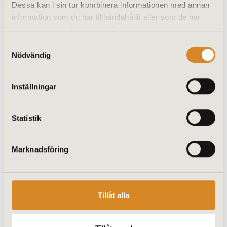
Dessa kan i sin tur kombinera informationen med annan
Det finns stränga krav på hur en
information som du har tillhandahållit eller som de har
dörr ska konstrueras för att uppnå
denna klass. Vi på Vetri Tannefors
samlat in när du har använt deras tjänster.
glas tillverkar brandklassade dörrar
Samtyckesval
enligt EI60.
Nödvändig
Inställningar
Kontakta oss för mer
information
Statistik
Marknadsföring
Tillåt alla